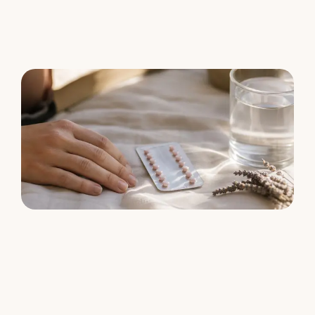
Grundare av Temple, tvillingmamma, fru och djupt
passionerad om att stödja
människor som återtar friheten i sina kroppar och sin
sexualitet.
Det korta svaret: ja, det kan det
Hormonella preventivmedel kan påverka din