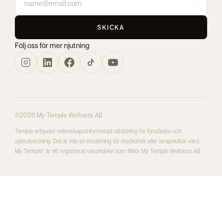
SKICKA
Följ oss för mer njutning
©2026 My Temple Wellness AB
Temple erbjuder vetenskapsinformerad utbildning för förståelse och
självutveckling. Det är inte en ersättning för medicinsk eller terapeutisk vård.
My Temple® är ett registrerat varumärke som tillhör My Temple Wellness AB.