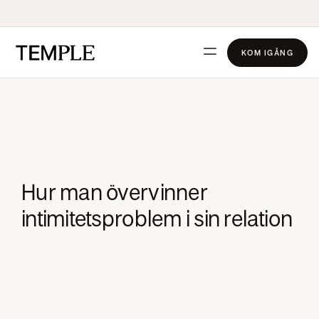
KOM IGÅNG
Hur man övervinner
intimitetsproblem i sin relation
Andrea Leijon
Grundare av Temple, tvillingmamma, fru och djupt
passionerad om att stödja