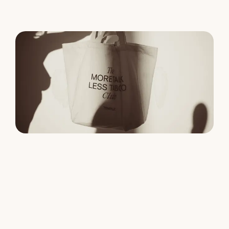
människor som återtar friheten i sina kroppar och sin
sexualitet.
Varför intimiteten bleknar, och varför
det inte betyder att den är borta
När närhet börjar kännas utom räckhåll antar