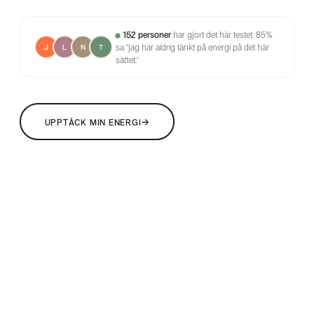
152 personer
har gjort det här testet.
85%
sa "jag har aldrig tänkt på energi på det här
J
L
N
T
sättet."
→
UPPTÄCK MIN ENERGI