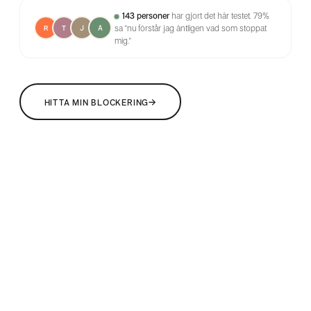
143 personer
har gjort det här testet.
79%
sa "nu förstår jag äntligen vad som stoppat
R
T
J
A
mig."
→
HITTA MIN BLOCKERING